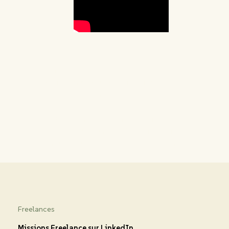
Rejoignez
notre communauté de freelances et
matchez avec un job !
Notre promesse : un dialogue transparent,
des conseils pour réussir les entretiens et
un suivi tout au long de votre mission.
Freelances
Missions Freelance sur LinkedIn